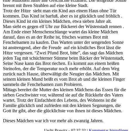
eine Millionen Jahre alte Geschichte erzählen. Die sengende Sonne
brennt mit ihren Strahlen auf eine kleine Stadt.
Trotz der Hitze sieht man ein Kind aus einem Haus ohne Tür
kommen. Das Kind ist barfuß, aber es ist glücklich und fröhlich .
Dieses Kind ist ein kleines Mädchen, etwa sieben Jahre alt.
Man sieht es gegen elf Uhr zur Bäckerei der Wüstenstadt rennen .
Am Ende einer Menschenschlange wartet das kleine Mädchen
darauf, dass es an der Reihe ist, frisches warmes Brot mit
Fenchelsamen zu kaufen. Das Warten unter der sengenden Sonne
ist anstrengend, aber die Freude auf ein köstliches Brot lässt die
Hitze vergessen. “Zwei Pfund Brot, bitte”, das sagt das Mädchen
jeden Tag mit schüchterner Stimme beim Bäcker der Wüstenstadt,
Seine Nase kann das Brot riechen. Es kommt aus einem heißen
Steinofen, der die Temperatur noch mehr erhöht. Auf dem Weg
zurück nach Hause, überwältigt die Neugier das Mädchen. Mit
seinem kleinen Mund beißt es vom Brot ab und die kleinen Finger
sammeln die Fenchelsamen zum Probieren.
Mittags bereitet die Mutter des kleinen Mädchens das Essen für die
sieben Geschwister vor, während sie auf die Rückkehr des Vaters
wartet. Trotz der Einfachheit des Lebens, des Wohnens ist die
Familie glücklich und zufrieden mit den kleinen Segnungen, die
Gott ihr gibt, aber die glücklichste von ihnen ist dieses Mädchen.
Dieses Mädchen war ich vor mehr als zwanzig Jahren.
Uschi Prawitz - 07:37:32 |
Kommentar hinzufügen